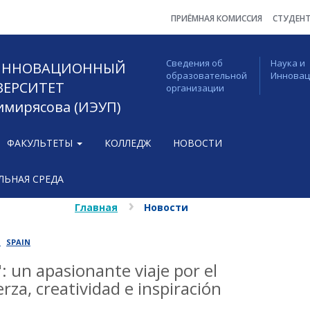
ПРИЁМНАЯ КОМИССИЯ
СТУДЕН
Сведения об
Наука и
 ИННОВАЦИОННЫЙ
образовательной
Иннова
ВЕРСИТЕТ
организации
Тимирясова (ИЭУП)
ФАКУЛЬТЕТЫ
КОЛЛЕДЖ
НОВОСТИ
ЬНАЯ СРЕДА
Главная
Новости
S
SPAIN
: un apasionante viaje por el
rza, creatividad e inspiración