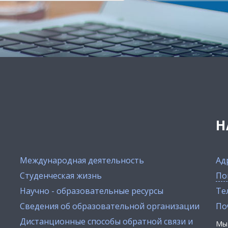
Н
Международная деятельность
Ад
Студенческая жизнь
По
Научно - образовательные ресурсы
Тел
Сведения об образовательной организации
По
Дистанционные способы обратной связи и
Мы 