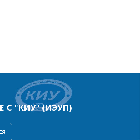
 С "КИУ" (ИЭУП)
СЯ