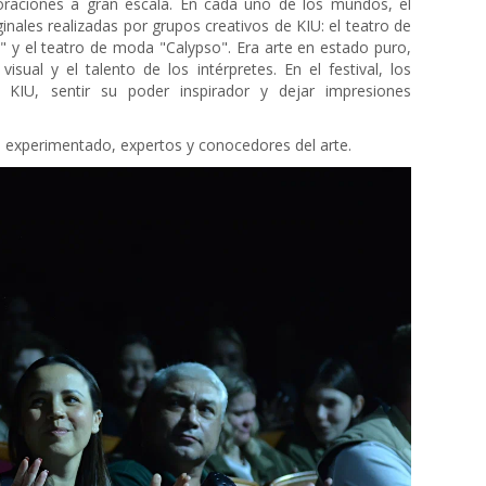
coraciones a gran escala. En cada uno de los mundos, el
ginales realizadas por grupos creativos de KIU: el teatro de
" y el teatro de moda "Calypso". Era arte en estado puro,
isual y el talento de los intérpretes. En el festival, los
 KIU, sentir su poder inspirador y dejar impresiones
o experimentado, expertos y conocedores del arte.