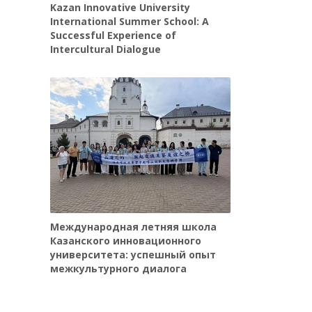
Kazan Innovative University
International Summer School: A
Successful Experience of
Intercultural Dialogue
Международная летняя школа
Казанского инновационного
университета: успешный опыт
межкультурного диалога