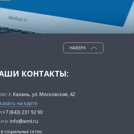
НАВЕРХ
АШИ КОНТАКТЫ:
рес:
г. Казань, ул. Московская, 42
казать на карте
:
+7 (843) 231 92 90
чта:
info@ieml.ru
в социальных сетях: