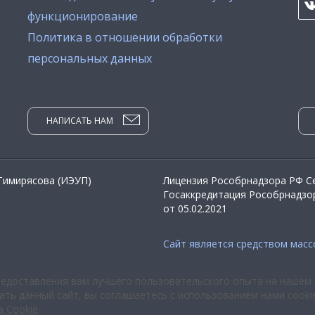
функционирование
Политика в отношении обработки
персональных данных
НАПИСАТЬ НАМ
 Тимирясова (ИЭУП)
Лицензия Рособрнадзора РФ Се
Госаккредитация Рособрнадзор
от 05.02.2021
Сайт является средством мас
редоставления вам лучшего пользовательского опыта на нашем 
ть данный сайт, вы соглашаетесь с использованием нами cooki
а Cookie
.