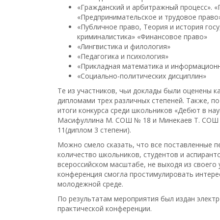
«Гражданский и арбитражный процесс». «
«Предпринимательское и трудовое право
«Публичное право, Теория и история госу
криминалистика» «Финансовое право»
«Лингвистика и филология»
«Педагогика и психология»
«Прикладная математика и информационн
«Социально-политических дисциплин»
Те из участников, чьи доклады были оценены к
дипломами трех различных степеней. Также, п
итоги конкурса среди школьников «Дебют в наук
Масифуллина М. СОШ № 18 и Минекаев Т. СОШ 
11(диплом 3 степени).
Можно смело сказать, что все поставленные 
количество школьников, студентов и аспирант
всероссийском масштабе, не выходя из своего 
конференция смогла простимулировать интере
молодежной среде.
По результатам мероприятия был издан электр
практической конференции.