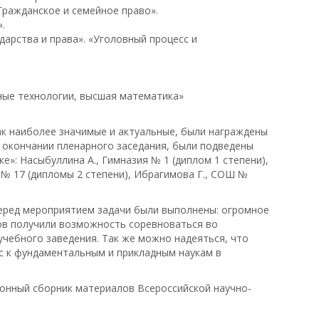
Гражданское и семейное право».
».
дарства и права». «Уголовный процесс и
ые технологии, высшая математика»
ак наиболее значимые и актуальные, были награждены
о окончании пленарного заседания, были подведены
е»: Насыбуллина А., Гимназия № 1 (диплом 1 степени),
№ 17 (дипломы 2 степени), Ибрагимова Г., СОШ №
перед мероприятием задачи были выполнены: огромное
ов получили возможность соревноваться во
учебного заведения. Так же можно надеяться, что
с к фундаментальным и прикладным наукам в
онный сборник материалов Всероссийской научно-