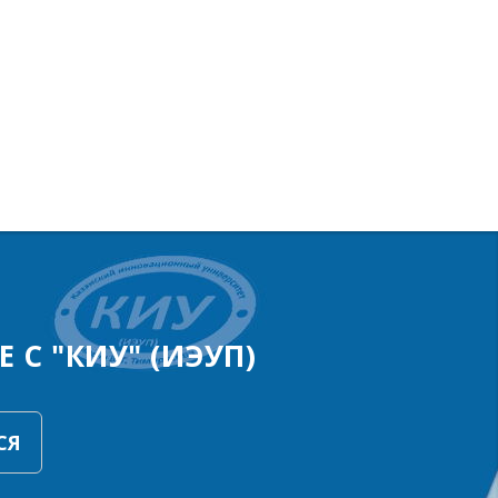
 С "КИУ" (ИЭУП)
СЯ