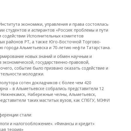
нститута экономики, управления и права состоялась
ии студентов и аспирантов «Россия: проблемы и пути
и содействии Исполнительных комитетов
ых районов РТ, а также Юго-Восточной Торгово-
ю города Альметьевска и 70-летию нефти Татарстана.
рмирование новых знаний и обмен научным и
в экономической, государственно-правовой,
рочего, событие было призвано оказать содействие и
ятельности молодежи.
полутора сотен докладчиков с более чем 420
рна – в Альметьевске собрались представители 12
, Нижнекамск, Набережные челны, Альметьевск,
представители таких маститых вузов, как СПбГУ, МЭФИ
еренции стали:
Налоги и налогообложение». «Финансы и кредит»
кая теория»