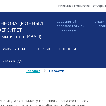
ПРИЁМНАЯ КОМИССИЯ
СТУДЕН
Сведения об
Наука и
 ИННОВАЦИОННЫЙ
образовательной
Иннова
ВЕРСИТЕТ
организации
Тимирясова (ИЭУП)
ФАКУЛЬТЕТЫ
КОЛЛЕДЖ
НОВОСТИ
ЬНАЯ СРЕДА
Главная
Новости
нститута экономики, управления и права состоялась
ии студентов и аспирантов «Россия: проблемы и пути