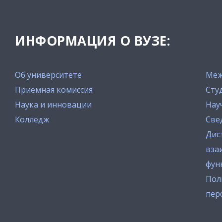
ИНФОРМАЦИЯ О ВУЗЕ:
Об университете
Меж
Приемная комиссия
Сту
Наука и инновации
Нау
Колледж
Све
Дис
вза
фун
Пол
пер