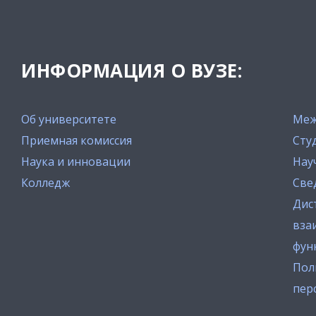
ИНФОРМАЦИЯ О ВУЗЕ:
Об университете
Меж
Приемная комиссия
Сту
Наука и инновации
Нау
Колледж
Све
Дис
вза
фун
Пол
пер