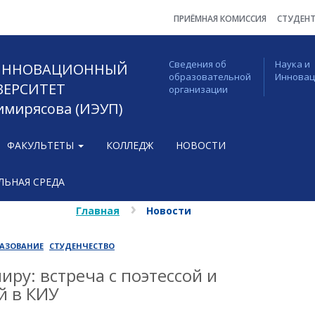
ПРИЁМНАЯ КОМИССИЯ
СТУДЕН
Сведения об
Наука и
 ИННОВАЦИОННЫЙ
образовательной
Иннова
ВЕРСИТЕТ
организации
Тимирясова (ИЭУП)
ФАКУЛЬТЕТЫ
КОЛЛЕДЖ
НОВОСТИ
ЬНАЯ СРЕДА
Главная
Новости
АЗОВАНИЕ
СТУДЕНЧЕСТВО
иру: встреча с поэтессой и
й в КИУ