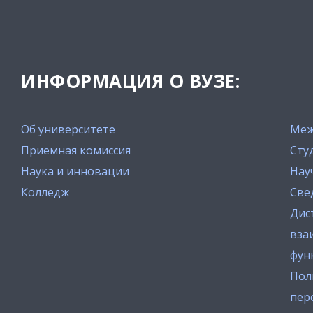
ИНФОРМАЦИЯ О ВУЗЕ:
Об университете
Меж
Приемная комиссия
Сту
Наука и инновации
Нау
Колледж
Све
Дис
вза
фун
Пол
пер