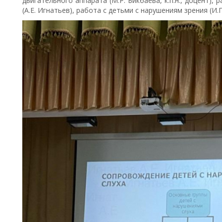
двигательного аппарата (М.Р. Бикбаева, к.п.н., доцент),
(А.Е. Игнатьев), работа с детьми с нарушениям зрения (И.Г.