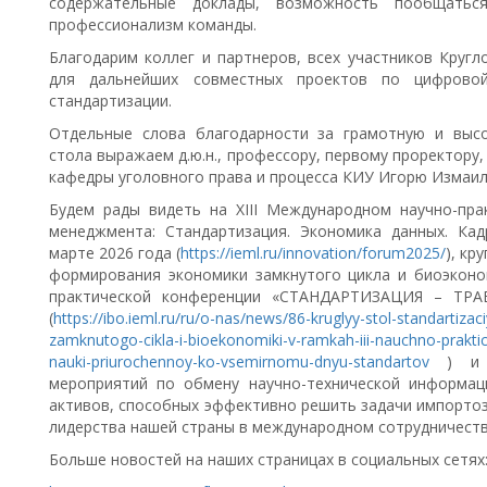
содержательные доклады, возможность пообщать
профессионализм команды.
Благодарим коллег и партнеров, всех участников Кругл
для дальнейших совместных проектов по цифрово
стандартизации.
Отдельные слова благодарности за грамотную и выс
стола выражаем д.ю.н., профессору, первому проректору
кафедры уголовного права и процесса КИУ Игорю Измаил
Будем рады видеть на XIII Международном научно-пр
менеджмента: Стандартизация. Экономика данных. Кад
марте 2026 года (
https://ieml.ru/innovation/forum2025/
), кр
формирования экономики замкнутого цикла и биоэконом
практической конференции «СТАНДАРТИЗАЦИЯ – ТРА
(
https://ibo.ieml.ru/ru/o-nas/news/86-kruglyy-stol-standartiz
zamknutogo-cikla-i-bioekonomiki-v-ramkah-iii-nauchno-praktic
nauki-priurochennoy-ko-vsemirnomu-dnyu-standartov
) и м
мероприятий по обмену научно-технической информаци
активов, способных эффективно решить задачи импорто
лидерства нашей страны в международном сотрудничеств
Больше новостей на наших страницах в социальных сетях