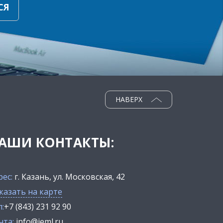
СЯ
НАВЕРХ
АШИ КОНТАКТЫ:
рес:
г. Казань, ул. Московская, 42
казать на карте
:
+7 (843) 231 92 90
чта:
info@ieml.ru