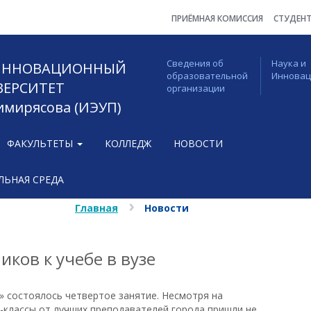
ПРИЁМНАЯ КОМИССИЯ
СТУДЕН
Сведения об
Наука и
 ИННОВАЦИОННЫЙ
образовательной
Иннова
ВЕРСИТЕТ
организации
Тимирясова (ИЭУП)
ФАКУЛЬТЕТЫ
КОЛЛЕДЖ
НОВОСТИ
ЬНАЯ СРЕДА
Главная
Новости
иков к учебе в вузе
» состоялось четвертое занятие. Несмотря на
-классы от лучших преподавателей города пришли не