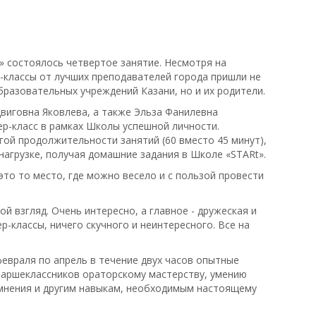
» состоялось четвертое занятие. Несмотря на
-классы от лучших преподавателей города пришли не
бразовательных учреждений Казани, но и их родители.
виговна Яковлева, а также Эльза Фанилевна
ер-класс в рамках Школы успешной личности.
гой продолжительности занятий (60 вместо 45 минут),
 нагрузке, получая домашние задания в Школе «STARt».
это то место, где можно весело и с пользой провести
й взгляд. Очень интересно, а главное - дружеская и
-классы, ничего скучного и неинтересного. Все на
евраля по апрель в течение двух часов опытные
таршеклассников ораторскому мастерству, умению
мнения и другим навыкам, необходимым настоящему