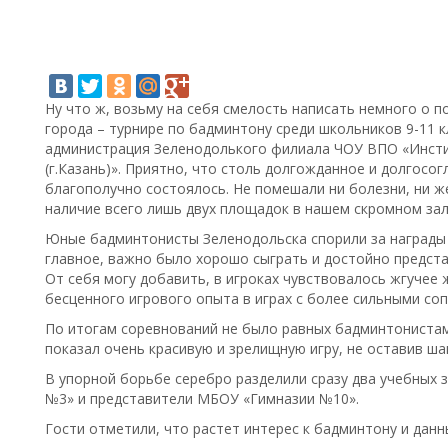
Ну что ж, возьму на себя смелость написать немного о 
города – турнире по бадминтону среди школьников 9-11 
администрация Зеленодолького филиала ЧОУ ВПО «Инстит
(г.Казань)». Приятно, что столь долгожданное и долгос
благополучно состоялось. Не помешали ни болезни, ни ж
наличие всего лишь двух площадок в нашем скромном зал
Юные бадминтонисты Зеленодольска спорили за награды п
главное, важно было хорошо сыграть и достойно предста
От себя могу добавить, в игроках чувствовалось жгучее
бесценного игрового опыта в играх с более сильными со
По итогам соревнований не было равных бадминтониста
показал очень красивую и зрелищную игру, не оставив ша
В упорной борьбе серебро разделили сразу два учебных 
№3» и представители МБОУ «Гимназии №10».
Гости отметили, что растет интерес к бадминтону и дан