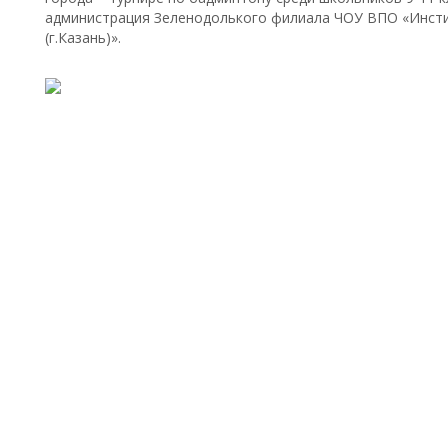
администрация Зеленодолького филиала ЧОУ ВПО «Инстит
(г.Казань)».