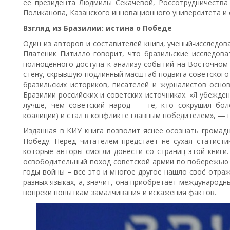
ее президента Людмилы Секачевой, Россотрудничества
Поликанова, Казанского инновационного университета и 
Взгляд из Бразилии: истина о Победе
Один из авторов и составителей книги, ученый-исследо
Платеник Питилло говорит, что бразильские исследова
полноценного доступа к анализу событий на Восточном
стену, скрывшую подлинный масштаб подвига советского 
бразильских историков, писателей и журналистов осно
Бразилии российских и советских источниках. «Я убежде
лучше, чем советский народ — те, кто сокрушил бол
коалиции) и стал в конфликте главным победителем», — 
Изданная в КИУ книга позволит яснее осознать громадн
Победу. Перед читателем предстает не сухая статисти
которые авторы смогли донести со страниц этой книги.
освободительный поход советской армии по побережью
годы войны – все это и многое другое нашло своё отраж
разных языках, а, значит, она приобретает международн
вопреки попыткам замалчивания и искажения фактов.