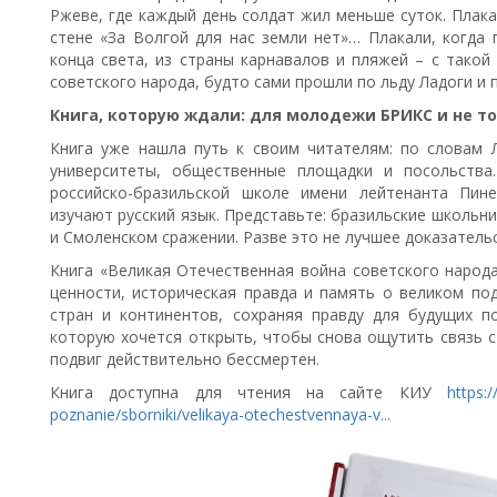
Ржеве, где каждый день солдат жил меньше суток. Плака
стене «За Волгой для нас земли нет»… Плакали, когда 
конца света, из страны карнавалов и пляжей – с такой
советского народа, будто сами прошли по льду Ладоги и 
Книга, которую ждали: для молодежи БРИКС и не т
Книга уже нашла путь к своим читателям: по словам 
университеты, общественные площадки и посольства
российско-бразильской школе имени лейтенанта Пине
изучают русский язык. Представьте: бразильские школьн
и Смоленском сражении. Разве это не лучшее доказательс
Книга «Великая Отечественная война советского народа
ценности, историческая правда и память о великом по
стран и континентов, сохраняя правду для будущих по
которую хочется открыть, чтобы снова ощутить связь с 
подвиг действительно бессмертен.
Книга доступна для чтения на сайте КИУ
https:/
poznanie/sborniki/velikaya-otechestvennaya-v...