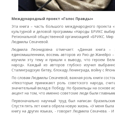
Международный проект «Голос Правды»
Эта книга – часть большого международного проекта 
культурной и деловой программы «Народы БРИКС выбир
Региональной общественной организацией «БРИКС. Мир 
Людмилы Секачевой.
Людмила Леонидовна отмечает: «Данная книга – 
единомышленники, восемь авторов из Рио-де-Жанейро – 
изучили эту тему и пришли к выводу, что героем Вел
народ». Каждый из авторов глубоко изучил выбранн
Сталинградскую битву, блокаду Ленинграда, войну с Япони
По словам Людмилы Секачевой, важная роль книги состо
«Некоторые принижают роль советского народа, счит
значительный вклад в Победу. Но бразильцы на основе и
акцент на том, что именно советские люди были главным
Первоначально научный труд был написан бразильски
Спустя пять лет книга обрела новую жизнь. «У меня была 
книгу на других языках, - говорит Людмила Секачева. - 