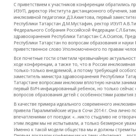
С приветствием к участников конференции обратились п
ИЭУП, директор Института дистанционного обучения, за
инклюзивной педагогики Д.З.Ахметова, первый заместите
Республики Татарстан Д.М.Мустафин, ректор ИЭУП А.В.Т
Федерального Собрания Российской Федерации С.Л.Батин
здравоохранения Республики Татарстан С.А.Осипов, Пре
Республики Татарстан по вопросам образования и науки 
приветственное слово Уполномоченного по правам челове
Все почетные гости отметили чрезвычайную актуальност
ходе конференции, а также то, что в России инклюзивна
только-только внедряемой, а потому требующей особого
заместитель министра здравоохранения Республики Татар
Татарстане вопросами инклюзии вплотную начали занимать
первый ВИЧ-инфицированный ребенок, но только сейчас
вопросов образования детей с особенностями развития 
В качестве примера идеального современного инклюзивн
привела Паралимпийские игры в Сочи 2014 г. Она лично п
впечатлениями от поездки: «…никто стыдливо не отворач
этим людям мы не испытывали, а только безмерное уважен
Именно к такой модели общества мы и должны стремить
Первым докладом конференции на тему «Интернет – дост