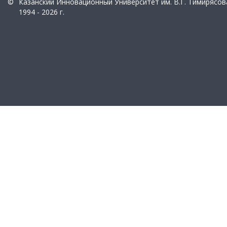
©
Казанский Инновационный Университет им. В.Г. Тимирясов
1994 - 2026 г.