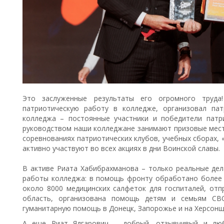
Это заслуженные результаты его огромного труда!
патриотическую работу в колледже, организовал пат
колледжа – постоянные участники и победители патр
руководством наши колледжане занимают призовые места
соревнованиях патриотических клубов, учебных сборах, 
активно участвуют во всех акциях в дни Воинской славы.
В активе Риата Хабибрахманова – только реальные де
работы колледжа: в помощь фронту обработано более 
около 8000 медицинских салфеток для госпиталей, отп
область, организована помощь детям и семьям СВО
гуманитарную помощь в Донецк, Запорожье и на Херсонщ
А еще Риат Ядгарович – добрый, отзывчивый и люб