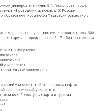
ионном университете имени В.Г. Тимирясова прошёл
ограммы «Проводники смыслов. ДНК России»,
го образования Российской Федерации совместно с
го мероприятия, участниками которого стали 300
ьного округа — представителей 17 образовательных
ени В.Г. Тимирясова
ниверситет
университет
ий университет
о-строительный университет
гический университет «Высшая школа нефти»
кий технологический университет
 физической культуры, спорта и туризма
ания»
ний
я