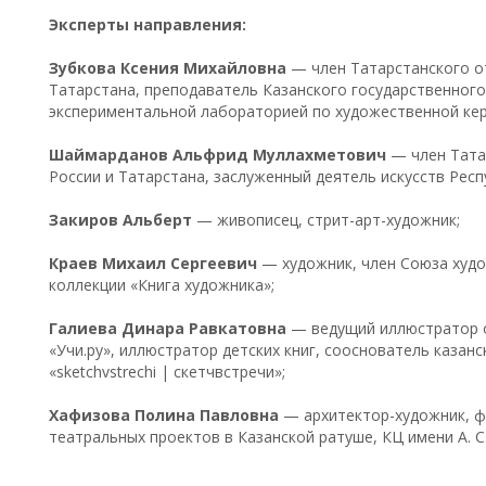
Эксперты направления:
Зубкова Ксения Михайловна
— член Татарстанского о
Татарстана, преподаватель Казанского государственного
экспериментальной лабораторией по художественной ке
Шаймарданов Альфрид Муллахметович
— член Тата
России и Татарстана, заслуженный деятель искусств Респ
Закиров Альберт
— живописец, стрит-арт-художник;
Краев Михаил Сергеевич
— художник, член Союза худо
коллекции «Книга художника»;
Галиева Динара Равкатовна
— ведущий иллюстратор 
«Учи.ру», иллюстратор детских книг, сооснователь каза
«sketchvstrechi | скетчвстречи»;
Хафизова Полина Павловна
— архитектор-художник, ф
театральных проектов в Казанской ратуше, КЦ имени А. С.