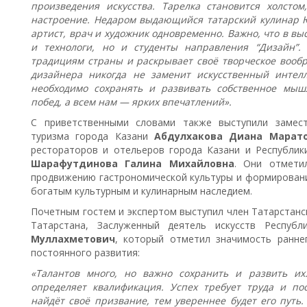
произведения искусства. Тарелка становится холст
настроение. Недаром выдающийся татарский кулинар Ю
артист, врач и художник одновременно. Важно, что в вы
и технологи, но и студенты направления “Дизайн”.
традициям страны и раскрывает своё творческое вообр
дизайнера никогда не заменит искусственный интелл
необходимо сохранять и развивать собственное мыш
побед, а всем нам — ярких впечатлений».
С приветственными словами также выступили замес
туризма города Казани
Абдулхакова Диана Марат
рестораторов и отельеров города Казани и Республики
Шарафутдинова Галина Михайловна
. Они отмети
продвижению гастрономической культуры и формировани
богатым культурным и кулинарным наследием.
Почетным гостем и экспертом выступил член Татарстанс
Татарстана, Заслуженный деятель искусств Респуб
Муллахметович
, который отметил значимость ранне
постоянного развития:
«Талантов много, но важно сохранить и развить их
определяет квалификация. Успех требует труда и по
найдёт своё призвание, тем увереннее будет его путь