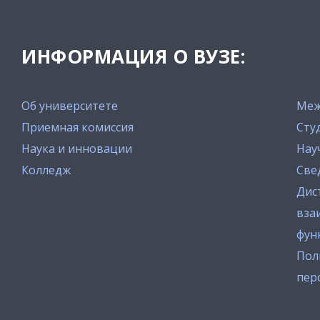
ИНФОРМАЦИЯ О ВУЗЕ:
Об университете
Меж
Приемная комиссия
Сту
Наука и инновации
Нау
Колледж
Све
Дис
вза
фун
Пол
пер