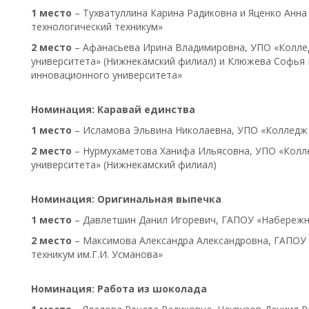
1 место
– Тухватуллина Карина Радиковна и Яценко Анн
технологический техникум»
2 место
– Афанасьева Ирина Владимировна, УПО «Колле
университета» (Нижнекамский филиал) и Клюжева Софья
инновационного университета»
Номинация: Каравай единства
1 место
– Исламова Эльвина Николаевна, УПО «Колледж 
2 место
– Нурмухаметова Ханифа Ильясовна, УПО «Колл
университета» (Нижнекамский филиал)
Номинация: Оригинальная выпечка
1 место
– Давлетшин Данил Игоревич, ГАПОУ «Набережн
2 место
– Максимова Александра Александровна, ГАПОУ
техникум им.Г.И. Усманова»
Номинация: Работа из шоколада