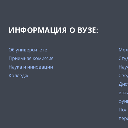
ИНФОРМАЦИЯ О ВУЗЕ:
Об университете
Меж
Приемная комиссия
Сту
Наука и инновации
Нау
Колледж
Све
Дис
вза
фун
Пол
пер