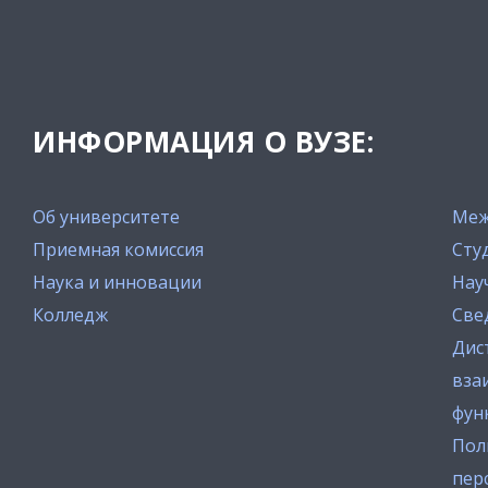
ИНФОРМАЦИЯ О ВУЗЕ:
Об университете
Меж
Приемная комиссия
Сту
Наука и инновации
Нау
Колледж
Све
Дис
вза
фун
Пол
пер