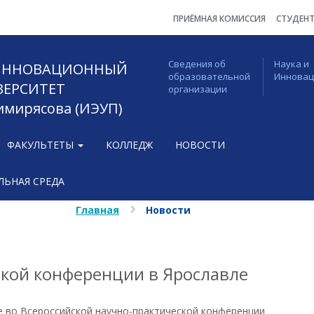
ПРИЁМНАЯ КОМИССИЯ
СТУДЕН
Сведения об
Наука и
 ИННОВАЦИОННЫЙ
образовательной
Иннова
ВЕРСИТЕТ
организации
Тимирясова (ИЭУП)
ФАКУЛЬТЕТЫ
КОЛЛЕДЖ
НОВОСТИ
ЬНАЯ СРЕДА
Главная
Новости
ской конференции в Ярославле
ие во Всероссийской научно-практической конференции