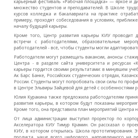
карьерный фестиваль «Рабочая площадка» — яркое и ди
множество студентов и преподавателей. В Школе трудо
курсов колледжа и бакалавриата на практике отраба
примеру, проходят собеседования в условиях, приближе
началу будущей карьеры.
Кроме того, Центр развития карьеры КИУ проводит д
встречи с работодателями, образовательные мероп
работодателей - всё, чтобы студенты могли адаптироват
Работодатели могут размещать вакансии, анонсы стажир
Центра - в разделе сайта университета и ресурсах «
карьеры гордится своими результатами: в минувшем уче
Ак Барс Банке, Российских студенческих отрядах, Казан
России. Студенты могут попробовать свои силы по проф
в Центре Эльвиры Зайцевой для детей с особенностями р
Юлия Куракина также предложила работодателям принят
развития карьеры, в котором будут показаны мероприя
Кроме того, она представила план мероприятий Центра н
От лица администрации выступил проректор по корпо
Акселератора КИУ Тимур Крамин. Он рассказал о прое
КИУ, в котором открылась Школа прототипирования. 
продукта, чаще всего цифрового, направленного на р