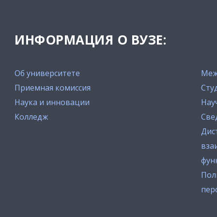
ИНФОРМАЦИЯ О ВУЗЕ:
Об университете
Меж
Приемная комиссия
Сту
Наука и инновации
Нау
Колледж
Све
Дис
вза
фун
Пол
пер