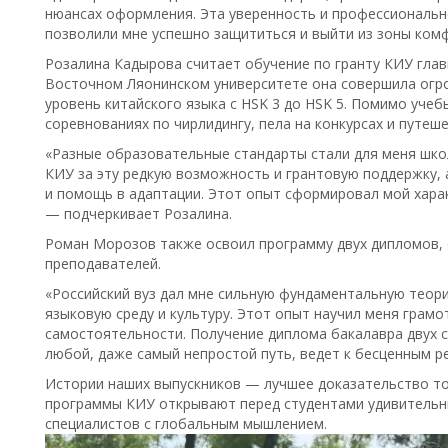
нюансах оформления. Эта уверенность и профессиональн
позволили мне успешно защититься и выйти из зоны ком
Розалина Кадырова считает обучение по гранту КИУ глав
Восточном Ляонинском университете она совершила огр
уровень китайского языка с HSK 3 до HSK 5. Помимо учеб
соревнованиях по чирлидингу, пела на конкурсах и путеш
«Разные образовательные стандарты стали для меня шко
КИУ за эту редкую возможность и грантовую поддержку,
и помощь в адаптации. Этот опыт сформировал мой харак
— подчеркивает Розалина.
Роман Морозов также освоил программу двух дипломов, 
преподавателей.
«Российский вуз дал мне сильную фундаментальную теори
языковую среду и культуру. Этот опыт научил меня грам
самостоятельности. Получение диплома бакалавра двух 
любой, даже самый непростой путь, ведет к бесценным р
Истории наших выпускников — лучшее доказательство т
программы КИУ открывают перед студентами удивительн
специалистов с глобальным мышлением.