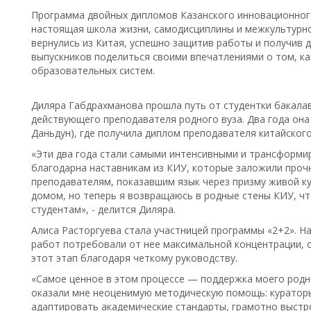
Программа двойных дипломов Казанского инновационного
настоящая школа жизни, самодисциплины и межкультурно
вернулись из Китая, успешно защитив работы и получив 
выпускников поделиться своими впечатлениями о том, ка
образовательных систем.
Диляра Габдрахманова прошла путь от студентки бакала
действующего преподавателя родного вуза. Два года она 
Даньдун), где получила диплом преподавателя китайског
«Эти два года стали самыми интенсивными и трансформи
благодарна наставникам из КИУ, которые заложили проч
преподавателям, показавшим язык через призму живой ку
домом, но теперь я возвращаюсь в родные стены КИУ, ч
студентам», - делится Диляра.
Алиса Расторгуева стала участницей программы «2+2». Н
работ потребовали от нее максимальной концентрации, 
этот этап благодаря четкому руководству.
«Самое ценное в этом процессе — поддержка моего родн
оказали мне неоценимую методическую помощь: куратор
адаптировать академические стандарты, грамотно выстро