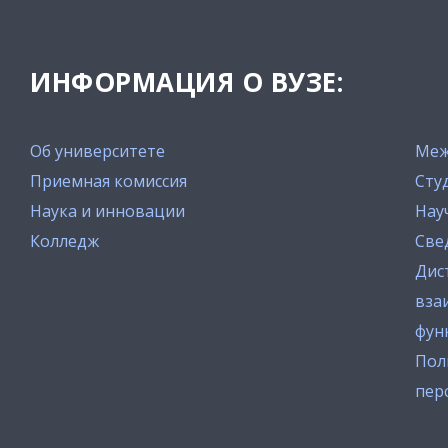
ИНФОРМАЦИЯ О ВУЗЕ:
Об университете
Меж
Приемная комиссия
Сту
Наука и инновации
Нау
Колледж
Све
Дис
вза
фун
Пол
пер