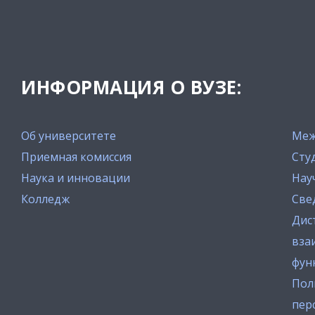
ИНФОРМАЦИЯ О ВУЗЕ:
Об университете
Меж
Приемная комиссия
Сту
Наука и инновации
Нау
Колледж
Све
Дис
вза
фун
Пол
пер