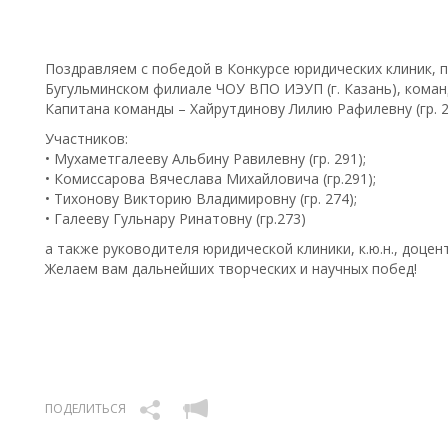
Поздравляем с победой в Конкурсе юридических клиник, п
Бугульминском филиале ЧОУ ВПО ИЭУП (г. Казань), коман
Капитана команды – Хайрутдинову Лилию Рафилевну (гр. 2
Участников:
• Мухаметгалееву Альбину Равилевну (гр. 291);
• Комиссарова Вячеслава Михайловича (гр.291);
• Тихонову Викторию Владимировну (гр. 274);
• Галееву Гульнару Ринатовну (гр.273)
а также руководителя юридической клиники, к.ю.н., доц
Желаем вам дальнейших творческих и научных побед!
ПОДЕЛИТЬСЯ