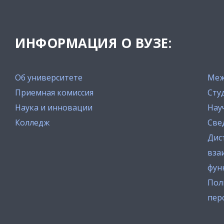
ИНФОРМАЦИЯ О ВУЗЕ:
Об университете
Меж
Приемная комиссия
Сту
Наука и инновации
Нау
Колледж
Све
Дис
вза
фун
Пол
пер