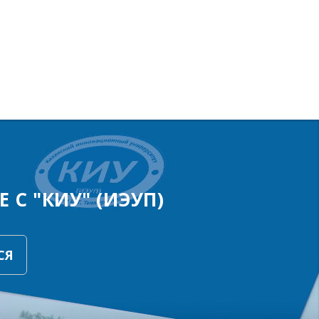
 С "КИУ" (ИЭУП)
СЯ