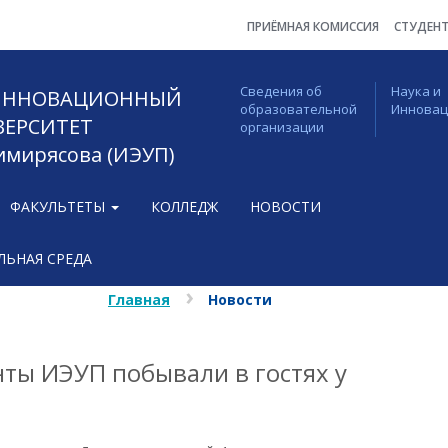
ПРИЁМНАЯ КОМИССИЯ
СТУДЕН
Сведения об
Наука и
 ИННОВАЦИОННЫЙ
образовательной
Иннова
ВЕРСИТЕТ
организации
Тимирясова (ИЭУП)
ФАКУЛЬТЕТЫ
КОЛЛЕДЖ
НОВОСТИ
ЬНАЯ СРЕДА
Главная
Новости
нты ИЭУП побывали в гостях у