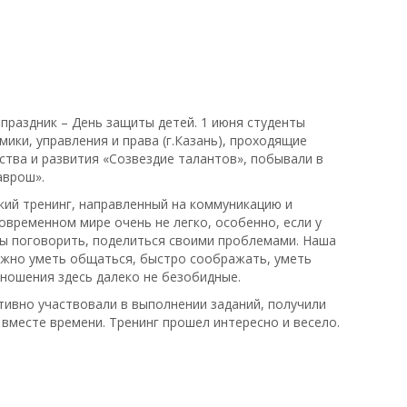
праздник – День защиты детей. 1 июня студенты
ики, управления и права (г.Казань), проходящие
ства и развития «Созвездие талантов», побывали в
аврош».
кий тренинг, направленный на коммуникацию и
современном мире очень не легко, особенно, если у
бы поговорить, поделиться своими проблемами. Наша
нужно уметь общаться, быстро соображать, уметь
ношения здесь далеко не безобидные.
тивно участвовали в выполнении заданий, получили
вместе времени. Тренинг прошел интересно и весело.