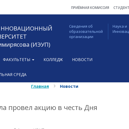
ПРИЁМНАЯ КОМИССИЯ
СТУДЕН
Сведения об
Наука и
 ИННОВАЦИОННЫЙ
образовательной
Иннова
ВЕРСИТЕТ
организации
Тимирясова (ИЭУП)
ФАКУЛЬТЕТЫ
КОЛЛЕДЖ
НОВОСТИ
ЬНАЯ СРЕДА
Главная
Новости
ла провел акцию в честь Дня