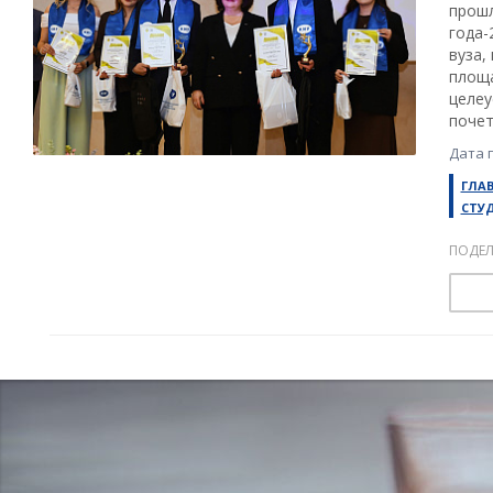
прошл
года-
вуза,
площа
целеу
почет
Дата 
ГЛА
СТУ
ПОДЕЛ