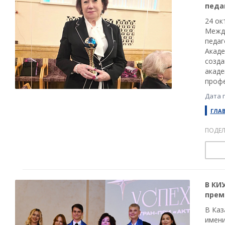
педа
24 ок
Между
педаг
Акаде
созда
акаде
профе
Дата 
ГЛА
ПОДЕЛ
В КИ
прем
В Каз
имени