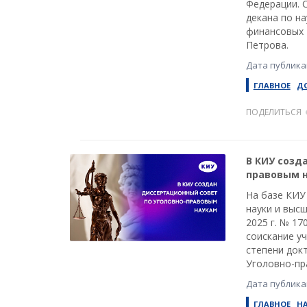
Федерации. 
декана по н
финансовых т
Петрова.
Дата публикац
ГЛАВНОЕ
Д
ПОДЕЛИТЬСЯ
В КИУ созд
правовым 
На базе КИУ
науки и выс
2025 г. № 17
соискание уч
степени докт
Уголовно-пра
Дата публикац
ГЛАВНОЕ
Н