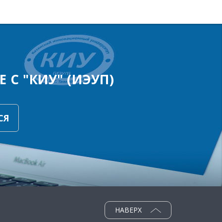
 С "КИУ" (ИЭУП)
СЯ
НАВЕРХ