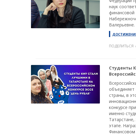
Федерации п
наук соотве
финансовой 
Набережноче
Валерьевне.
ДОСТИЖЕНИ
ПОДЕЛИТЬСЯ
Студенты К
Всероссийс
Всероссийски
объединяет 
страны, в э
инновационн
конкурсе при
именно студ
Татарстане,
этапе. Нагр
Финансовом 