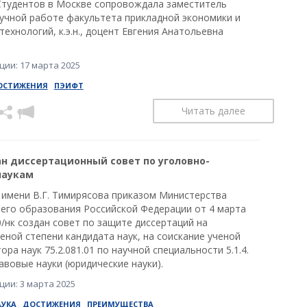
Студентов в Москве сопровождала заместитель
аучной работе факультета прикладной экономики и
ехнологий, к.э.н., доцент Евгения Анатольевна
ии: 17 марта 2025
ОСТИЖЕНИЯ
ПЭИФТ
Читать далее
ан диссертационный совет по уголовно-
наукам
 имени В.Г. Тимирясова приказом Министерства
шего образования Российской Федерации от 4 марта
0/нк создан совет по защите диссертаций на
еной степени кандидата наук, на соискание ученой
ора наук 75.2.081.01 по научной специальности 5.1.4.
вовые науки (юридические науки).
ии: 3 марта 2025
АУКА
ДОСТИЖЕНИЯ
ПРЕИМУЩЕСТВА