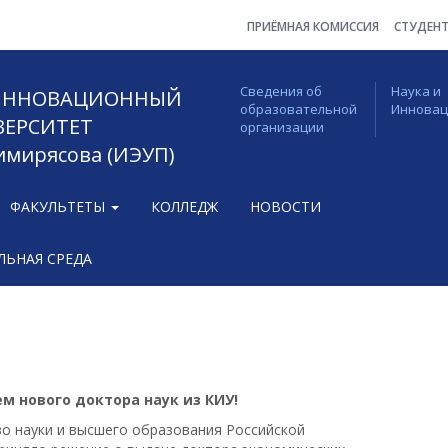
ПРИЁМНАЯ КОМИССИЯ
СТУДЕН
Сведения об
Наука и
 ИННОВАЦИОННЫЙ
образовательной
Иннова
ВЕРСИТЕТ
организации
Тимирясова (ИЭУП)
ФАКУЛЬТЕТЫ
КОЛЛЕДЖ
НОВОСТИ
ЬНАЯ СРЕДА
м нового доктора наук из КИУ!
о науки и высшего образования Российской