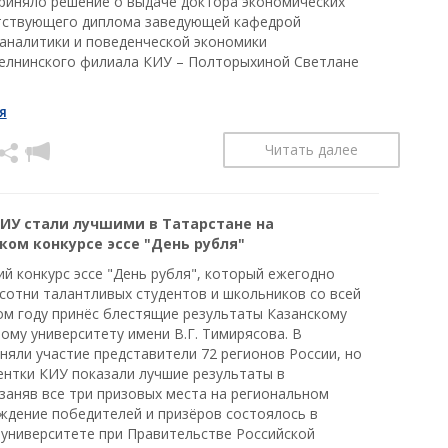
риняло решение о выдаче доктора экономических
тствующего диплома заведующей кафедрой
аналитики и поведенческой экономики
лнинского филиала КИУ – Полторыхиной Светлане
Я
Читать далее
ИУ стали лучшими в Татарстане на
ком конкурсе эссе "День рубля"
й конкурс эссе "День рубля", который ежегодно
сотни талантливых студентов и школьников со всей
том году принёс блестящие результаты Казанскому
ому университету имени В.Г. Тимирясова. В
няли участие представители 72 регионов России, но
ентки КИУ показали лучшие результаты в
 заняв все три призовых места на региональном
аждение победителей и призёров состоялось в
университете при Правительстве Российской