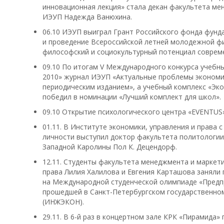
инновационная лекция» стала декан факультета мене
ИЭУП Надежда Ванюхина.
06.10 ИЭУП выиграл Грант Российского фонда фунд
и проведение Всероссийской летней молодежной ф
философский и социокультурный потенциал совреме
09.10 По итогам V Международного конкурса учебны
2010» журнал ИЭУП «Актуальные проблемы экономик
периодическим изданием», а учебный комплекс «Эко
победил в номинации «Лучший комплект для школ».
09.10 Открытие психологического центра «EVENTUS»
01.11. В Институте экономики, управления и права
личности выступил доктор факультета политологии
Западной Каролины Пол К. Децендорф.
12.11. Студенты факультета менеджмента и маркети
права Лилия Халилова и Евгения Карташова заняли 
на Международной студенческой олимпиаде «Предп
прошедшей в Санкт-Петербургском государственно
(ИНЖЭКОН).
29.11. В 6-й раз в концертном зале КРК «Пирамида