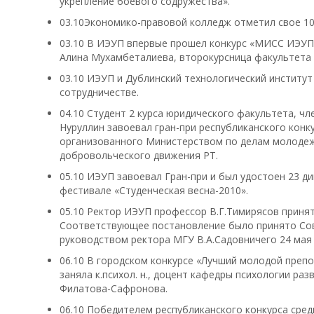
укрепление боевого содружества».
03.10Экономико-правовой колледж отметил свое 10
03.10 В ИЭУП впервые прошел конкурс «МИСС ИЭУП»
Алина Мухамбеталиева, второкурсница факультета 
03.10 ИЭУП и Дублинский технологический институт
сотрудничестве.
04.10 Студент 2 курса юридического факультета, ч
Нуруллин завоевал гран-при республиканского конк
организованного Министерством по делам молодеж
добровольческого движения РТ.
05.10 ИЭУП завоевал Гран-при и был удостоен 23 
фестивале «Студенческая весна-2010».
05.10 Ректор ИЭУП профессор В.Г.Тимирясов принят
Соответствующее постановление было принято Сов
руководством ректора МГУ В.А.Садовничего 24 мая 
06.10 В городском конкурсе «Лучший молодой препо
заняла к.психол. н., доцент кафедры психологии р
Филатова-Сафронова.
06.10 Победителем республиканского конкурса сре