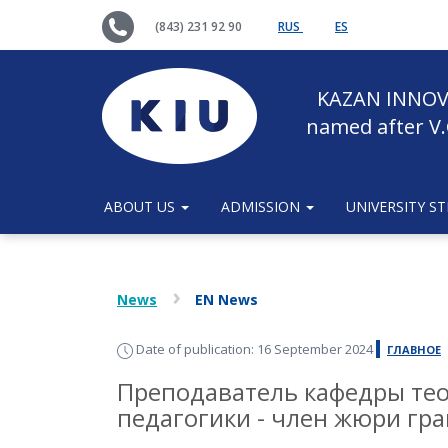
(843) 231 92 90
RUS
ES
KAZAN INNOV
named after V.
ABOUT US
ADMISSION
UNIVERSITY S
News
EN News
Date of publication: 16 September 2024
ГЛАВНОЕ
Преподаватель кафедры те
педагогики - член жюри гра