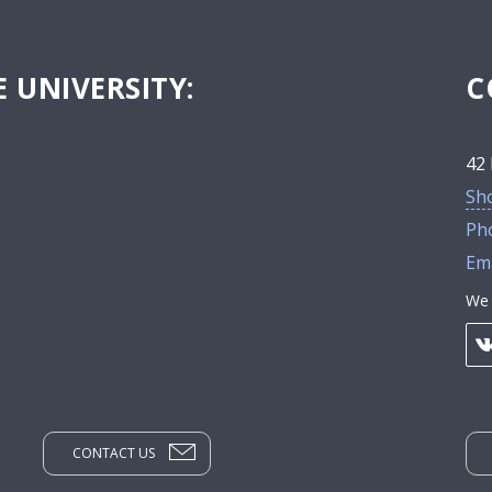
 UNIVERSITY:
C
42 
Sh
Ph
Ema
We 
CONTACT US