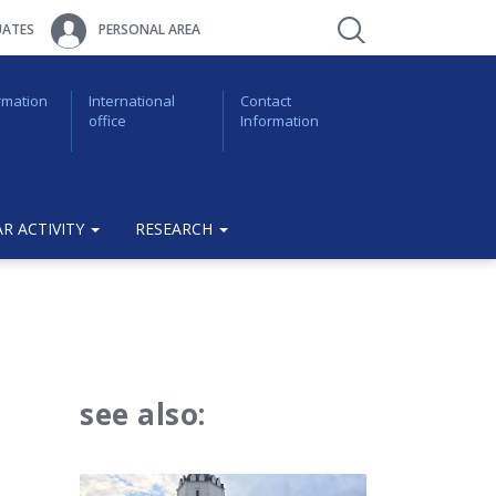
ATES
PERSONAL AREA
rmation
International
Contact
office
Information
R ACTIVITY
RESEARCH
see also: