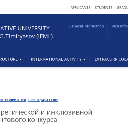
АPPLICANTS
STUDENTS
GRADU
General information
Visa info
ATIVE UNIVERSITY
G.Timiryasov (IEML)
TRUCTURE
INTERNATIONAL ACTIVITY
EXTRACURRICULA
МЕРОПРИЯТИЯ
ПРЕПОДАВАТЕЛИ
оретической и инклюзивной
нтового конкурса