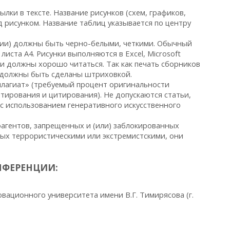
лки в тексте. Название рисунков (схем, графиков,
од рисунком. Название таблиц указывается по центру
фии) должны быть черно-белыми, четкими. Обычный
иста А4. Рисунки выполняются в Excel, Microsoft
си должны хорошо читаться. Так как печать сборников
и должны быть сделаны штриховкой.
лагиат» (требуемый процент оригинальности
итирования и цитирования). Не допускаются статьи,
с использованием генеративного искусственного
оагентов, запрещенных и (или) заблокированных
ных террористическими или экстремистскими, они
НФЕРЕНЦИИ:
новационного университета имени В.Г. Тимирясова (г.