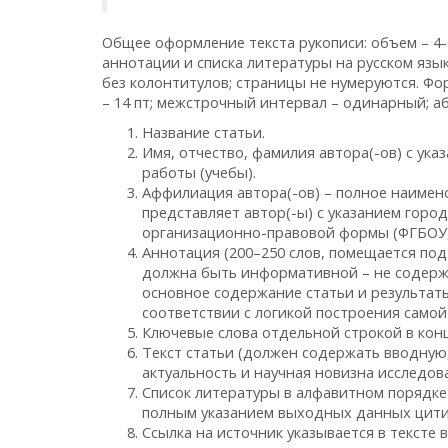
Общее оформление текста рукописи: объем – 4-
аннотации и списка литературы на русском языке
без колонтитулов; страницы не нумеруются. Фор
– 14 пт; межстрочный интервал – одинарный; аб
Название статьи.
Имя, отчество, фамилия автора(-ов) с ука
работы (учебы).
Аффилиация автора(-ов) – полное наиме
представляет автор(-ы) с указанием горо
организационно-правовой формы (ФГБОУ, 
Аннотация (200–250 слов, помещается по
должна быть информативной – не содерж
основное содержание статьи и результат
соответствии с логикой построения самой 
Ключевые слова отдельной строкой в конц
Текст статьи (должен содержать вводную
актуальность и научная новизна исследова
Список литературы в алфавитном порядке 
полным указанием выходных данных цити
Ссылка на источник указывается в тексте 