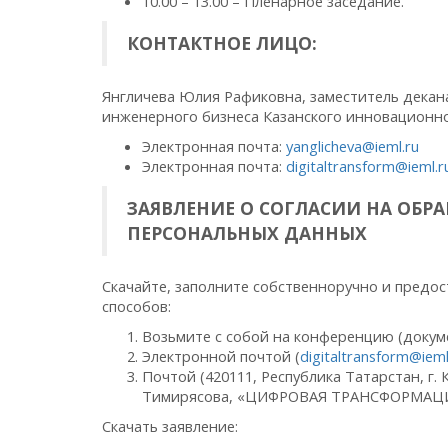
10.00 – 13.00 – Пленарное заседание.
КОНТАКТНОЕ ЛИЦО:
Янгличева Юлия Рафиковна, заместитель декан
инженерного бизнеса Казанского инновационно
Электронная почта:
yanglicheva@ieml.ru
Электронная почта:
digitaltransform@ieml.r
ЗАЯВЛЕНИЕ О СОГЛАСИИ НА ОБРА
ПЕРСОНАЛЬНЫХ ДАННЫХ
Скачайте, заполните собственноручно и предо
способов:
Возьмите с собой на конференцию (докум
Электронной почтой (
digitaltransform@ieml
Почтой (420111, Республика Татарстан, г. К
Тимирясова, «ЦИФРОВАЯ ТРАНСФОРМАЦ
Скачать заявление: