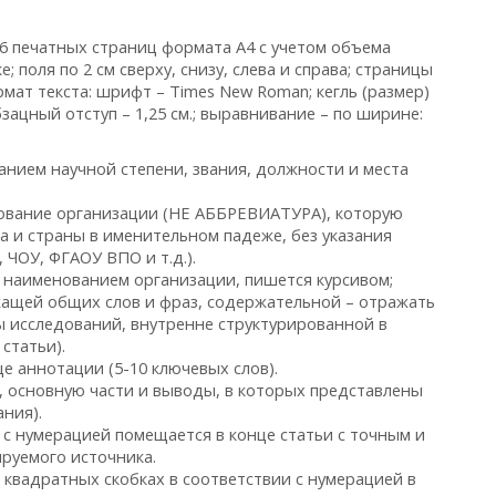
6 печатных страниц формата А4 с учетом объема
; поля по 2 см сверху, снизу, слева и справа; страницы
мат текста: шрифт – Times New Roman; кегль (размер)
зацный отступ – 1,25 см.; выравнивание – по ширине:
занием научной степени, звания, должности и места
нование организации (НЕ АББРЕВИАТУРА), которую
да и страны в именительном падеже, без указания
ЧОУ, ФГАОУ ВПО и т.д.).
д наименованием организации, пишется курсивом;
ащей общих слов и фраз, содержательной – отражать
ы исследований, внутренне структурированной в
статьи).
е аннотации (5-10 ключевых слов).
, основную части и выводы, в которых представлены
ния).
с нумерацией помещается в конце статьи с точным и
руемого источника.
в квадратных скобках в соответствии с нумерацией в