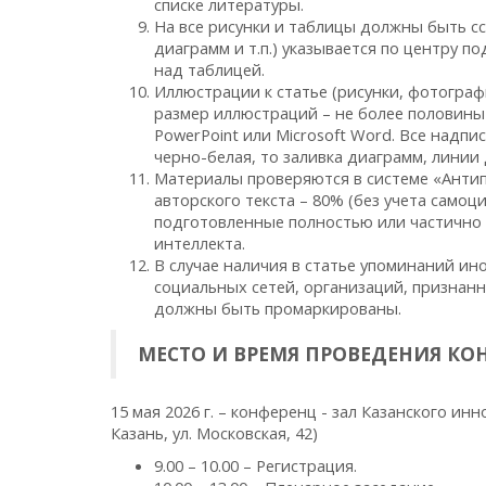
списке литературы.
На все рисунки и таблицы должны быть ссы
диаграмм и т.п.) указывается по центру п
над таблицей.
Иллюстрации к статье (рисунки, фотогра
размер иллюстраций – не более половины л
PowerPoint или Microsoft Word. Все надпи
черно-белая, то заливка диаграмм, лини
Материалы проверяются в системе «Антип
авторского текста – 80% (без учета самоц
подготовленные полностью или частично 
интеллекта.
В случае наличия в статье упоминаний ин
социальных сетей, организаций, признан
должны быть промаркированы.
МЕСТО И ВРЕМЯ ПРОВЕДЕНИЯ КО
15 мая 2026 г. – конференц - зал Казанского ин
Казань, ул. Московская, 42)
9.00 – 10.00 – Регистрация.