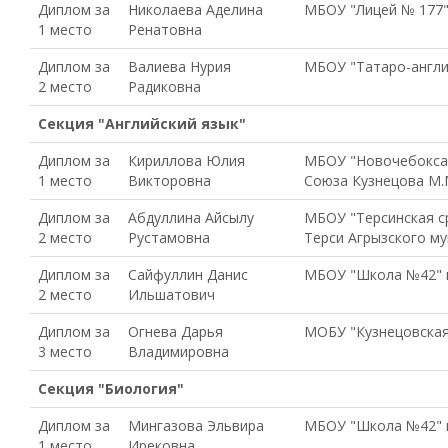
Диплом за
Николаева Аделина
МБОУ "Лицей № 177" 
1 место
Ренатовна
Диплом за
Валиева Нурия
МБОУ "Татаро-англий
2 место
Радиковна
Секция "Английский язык"
Диплом за
Кириллова Юлия
МБОУ "Новочебоксар
1 место
Викторовна
Союза Кузнецова М.М
Диплом за
Абдуллина Айсылу
МБОУ "Терсинская с
2 место
Рустамовна
Терси Агрызского м
Диплом за
Сайфуллин Данис
МБОУ "Школа №42" г
2 место
Ильшатович
Диплом за
Огнева Дарья
МОБУ "Кузнецовская
3 место
Владимировна
Секция "Биология"
Диплом за
Мингазова Эльвира
МБОУ "Школа №42" г
1 место
Ирековна