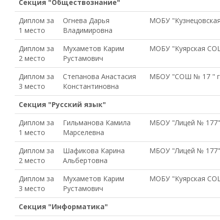
Секция "Обществознание"
Диплом за
Огнева Дарья
МОБУ "Кузнецовская
1 место
Владимировна
Диплом за
Мухаметов Карим
МОБУ "Куярская СОШ
2 место
Рустамович
Диплом за
Степанова Анастасия
МБОУ "СОШ № 17 " г
3 место
Константиновна
Секция "Русский язык"
Диплом за
Гильманова Камила
МБОУ "Лицей № 177" 
1 место
Марселевна
Диплом за
Шафикова Карина
МБОУ "Лицей № 177" 
2 место
Альбертовна
Диплом за
Мухаметов Карим
МОБУ "Куярская СОШ
3 место
Рустамович
Секция "Информатика"