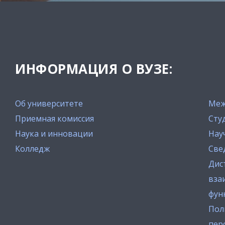
ИНФОРМАЦИЯ О ВУЗЕ:
Об университете
Меж
Приемная комиссия
Сту
Наука и инновации
Нау
Колледж
Све
Дис
вза
фун
Пол
пер