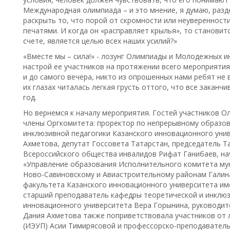
Международная олимпиада – и это мнение, я думаю, разде
раскрыть то, что порой от скромности или неуверенности
печатями. И когда он «расправляет крылья», то становитс
счете, является целью всех наших усилий?»
«Вместе мы – сила!» - лозунг Олимпиады и Молодежных 
настрой ее участников на протяжении всего мероприятия.
и до самого вечера, никто из опрошенных нами ребят не 
их глазах читалась легкая грусть оттого, что все заканч
год.
Но вернемся к началу мероприятия. Гостей участников 
члены Оргкомитета: проректор по непрерывному образов
инклюзивной педагогики Казанского инновационного уни
Ахметова, депутат Госсовета Татарстан, председатель Т
Всероссийского общества инвалидов Рифат Ганибаев, н
«Управление образования Исполнительного комитета мун
Ново-Савиновскому и Авиастроительному районам Галина
факультета Казанского инновационного университета име
старший преподаватель кафедры теоретической и инклюз
инновационного университета Вера Горынина, руководит
Дания Ахметова также поприветствовала участников от 
(ИЭУП) Асии Тимирясовой и профессорско-преподавательс