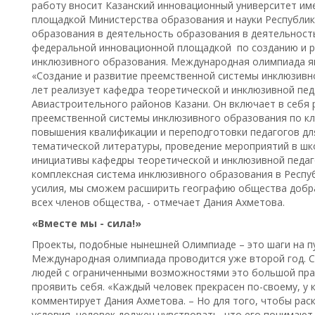
работу вносит Казанский инновационный университет им
площадкой Министерства образования и науки Республик
образования в деятельность образования в деятельност
федеральной инновационной площадкой по созданию и 
инклюзивного образования. Международная олимпиада я
«Создание и развитие преемственной системы инклюзивн
лет реализует кафедра теоретической и инклюзивной пед
Авиастроительного районов Казани. Он включает в себя
преемственной системы инклюзивного образования по кл
повышения квалификации и переподготовки педагогов дл
тематической литературы, проведение мероприятий в школ
инициативы кафедры теоретической и инклюзивной педаг
комплексная система инклюзивного образования в Респуб
усилия, мы сможем расширить географию общества добра
всех членов общества, - отмечает Дания Ахметова.
«Вместе мы - сила!»
Проекты, подобные нынешней Олимпиаде – это шаги на пу
Международная олимпиада проводится уже второй год. С
людей с ограниченными возможностями это большой празд
проявить себя. «Каждый человек прекрасен по-своему, у 
комментирует Дания Ахметова. – Но для того, чтобы ра
условия, человек должен чувствовать, что его понимают 