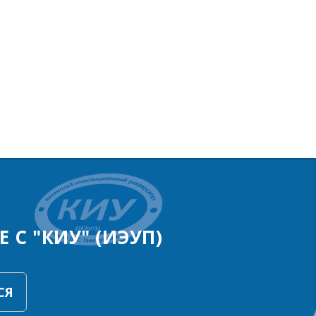
 С "КИУ" (ИЭУП)
СЯ