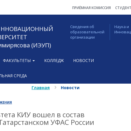
ПРИЁМНАЯ КОМИССИЯ
СТУДЕН
Сведения об
Наука и
 ИННОВАЦИОННЫЙ
образовательной
Иннова
ВЕРСИТЕТ
организации
Тимирясова (ИЭУП)
ФАКУЛЬТЕТЫ
КОЛЛЕДЖ
НОВОСТИ
ЬНАЯ СРЕДА
Главная
Новости
ЖЕНИЯ
тета КИУ вошел в состав
Татарстанском УФАС России