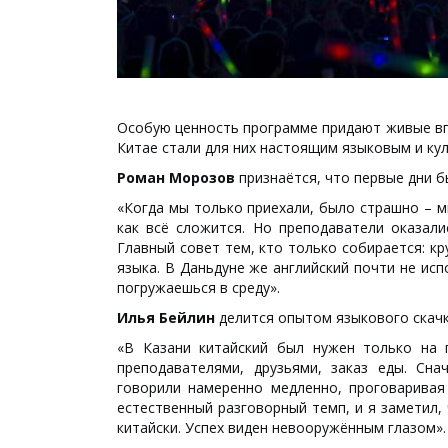
Особую ценность программе придают живые впе
Китае стали для них настоящим языковым и ку
Роман Морозов
признаётся, что первые дни б
«Когда мы только приехали, было страшно – м
как всё сложится. Но преподаватели оказал
Главный совет тем, кто только собирается: к
языка. В Даньдуне же английский почти не исп
погружаешься в среду».
Илья Бейлин
делится опытом языкового скачк
«В Казани китайский был нужен только на п
преподавателями, друзьями, заказ еды. Сна
говорили намеренно медленно, проговаривая
естественный разговорный темп, и я заметил,
китайски. Успех виден невооружённым глазом».