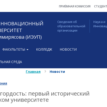
ПРИЁМНАЯ КОМИССИЯ
СТУДЕН
Сведения об
Наука и
 ИННОВАЦИОННЫЙ
образовательной
Иннова
ВЕРСИТЕТ
организации
Тимирясова (ИЭУП)
ФАКУЛЬТЕТЫ
КОЛЛЕДЖ
НОВОСТИ
ЬНАЯ СРЕДА
Главная
Новости
ЕНИЯ
гордость: первый исторический
ком университете