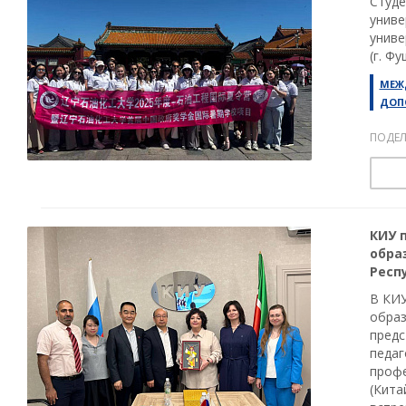
Студе
униве
униве
(г. Фу
МЕЖ
ДОП
ПОДЕЛ
КИУ 
обра
Респ
В КИУ
образ
предс
педаг
профе
(Кита