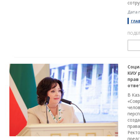
сотру
Дата 
ГЛА
ПОДЕЛ
Соци
КИУ 
прав
отве
В Каз
«Совр
челов
персп
созда
права
Ректо
предс