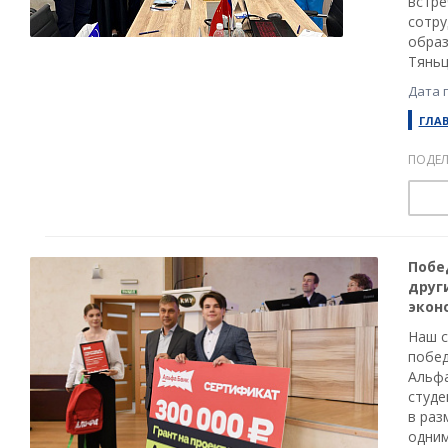
встре
сотру
образ
Тяньц
Дата 
ГЛА
ПОДЕЛ
Побе
друг
экон
Наш с
побед
Альфа
студе
в раз
одним