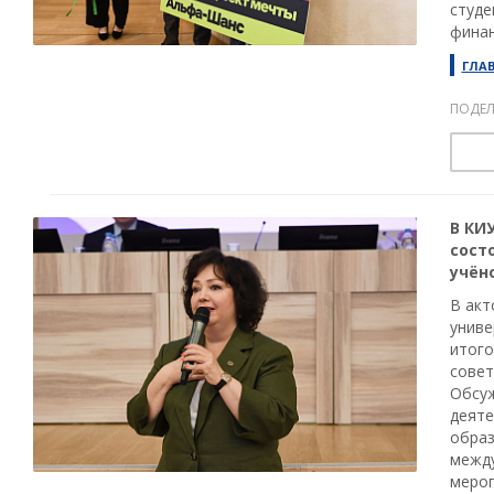
студе
финан
ГЛА
ПОДЕЛ
В КИ
сост
учён
В акт
униве
итого
совет
Обсуж
деяте
образ
между
мероп