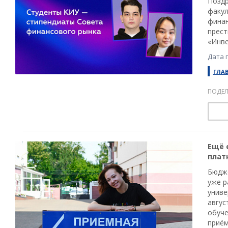
Поздр
факул
финан
прест
«Инве
Дата п
ГЛА
ПОДЕЛ
Ещё 
плат
Бюдже
уже р
униве
авгус
обуче
приём