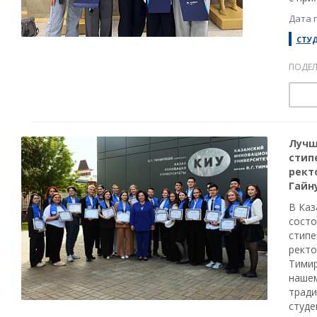
Дата 
СТУ
ПОДЕЛ
Лучш
стип
рект
Гайн
В Каз
состо
стипе
ректо
Тимир
нашем
тради
студе