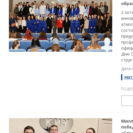
обра
2 окт
иннов
атмос
состо
приур
профе
офици
Дню С
струк
Дата 
РЕКТ
ПОДЕЛ
Милл
побе
«Сту