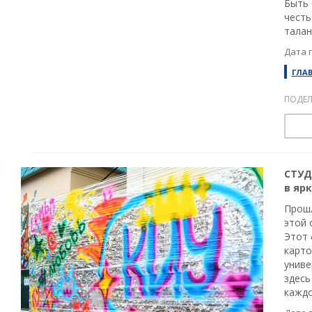
Быть 
честь
талан
Дата 
ГЛА
ПОДЕЛ
СТУД
в яр
Прошл
этой 
Этот 
карто
униве
здесь
каждо