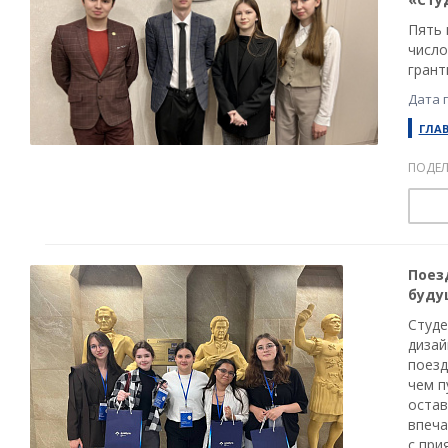
Пять 
число
грант
Дата 
ГЛА
ПОДЕЛ
Поез
буду
Студе
дизай
поезд
чем п
остав
впеча
с при