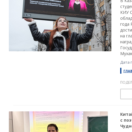
В Каз
студе
КИУ С
облад
года 
дости
на гл
награ
Госуд
Муха
Дата 
ГЛА
ПОДЕЛ
Кита
с по
Чудн