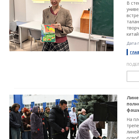
В сте
униве
встре
талан
творч
китай
Дата 
ГЛА
ПОДЕЛ
Лине
полн
фаши
На пл
трепе
линей
освоб