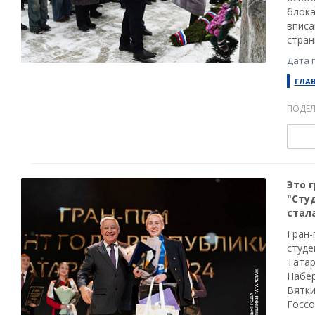
блока
вписа
стран
Дата 
ГЛА
ПОДЕЛ
Это 
"Сту
стал
Гран-
студе
Татар
Набер
Вятки
Госсо