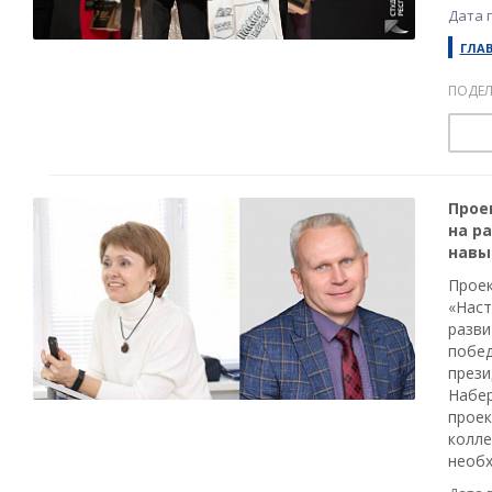
Дата 
ГЛА
ПОДЕЛ
Прое
на р
навы
Проек
«Наст
разви
побед
прези
Набер
проек
колле
необх