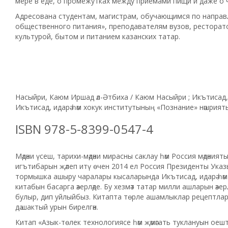
мере в еде, о промежутках между при­емами пищи и даже о ч
Адресована студентам, магистрам, обучающимся по направ
общественного питания», препода­вателям вузов, ресторат
культурой, бытом и питанием казанских татар.
Насыйри, Каюм Иршад әл-Әтбиха / Каюм Насыйри ; Икътисад, ида
Икътисад, идарә һәм хокук институтының «Познание» нәшрияты, 
ISBN 978-5-8399-0547-4
Мәдәни үсеш, тарихи-мәдәни мирасны саклау һәм Россия мәдәният
игътибарын җәлеп итү ѳчен 2014 ел Россия Президенты Указы 
тормышка ашыру чаралары кысаларында Икъ­тисад, идарә һә
китабын басарга әзерләде. Бу хезмәт татар милли ашларын әзерл
булыр, дип уйлыйбыз. Китапта тѳрле ашамлыклар рецептлары бе
дә шактый урын бирелгән.
Китап «Азык-тѳлек технологиясе һәм җәмәгать туклануын оеш