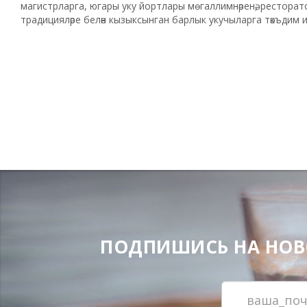
магистрларга, югары уку йорт­лары мѳгаллимнәренә, рестора
традицияләре белән кызыксынган барлык укучыларга тәкъдим ит
ПОДПИШИСЬ НА НОВОС