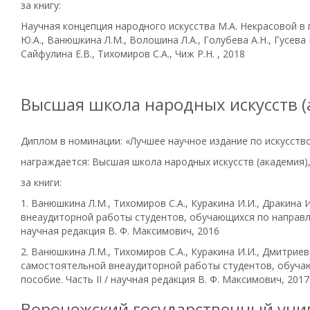
за книгу:
Научная концепция народного искусства М.А. Некрасовой в
Ю.А., Ванюшкина Л.М., Волошина Л.А., Голубева А.Н., Гусева П
Сайфулина Е.В., Тихомиров С.А., Чиж Р.Н. , 2018
Высшая школа народных искусств (а
Диплом в номинации: «Лучшее научное издание по искусств
награждается: Высшая школа народных искусств (академия),
за книги:
1. Ванюшкина Л.М., Тихомиров С.А., Куракина И.И., Дракина
внеаудиторной работы студентов, обучающихся по направле
научная редакция В. Ф. Максимович, 2016
2. Ванюшкина Л.М., Тихомиров С.А., Куракина И.И., Дмитриев
самостоятельной внеаудиторной работы студентов, обучаю
пособие. Часть II / научная редакция В. Ф. Максимович, 2017
Воронежский государственный уни