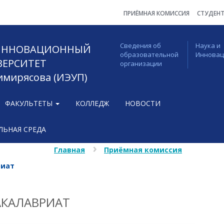
ПРИЁМНАЯ КОМИССИЯ
СТУДЕН
Сведения об
Наука и
 ИННОВАЦИОННЫЙ
образовательной
Иннова
ВЕРСИТЕТ
организации
Тимирясова (ИЭУП)
ФАКУЛЬТЕТЫ
КОЛЛЕДЖ
НОВОСТИ
ЬНАЯ СРЕДА
Главная
Приёмная комиссия
риат
АКАЛАВРИАТ