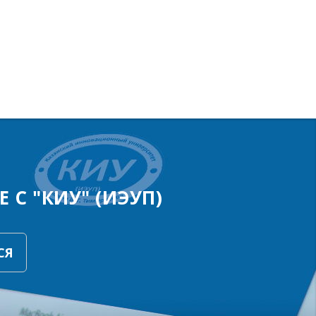
 С "КИУ" (ИЭУП)
СЯ