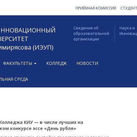
ПРИЁМНАЯ КОМИССИЯ
СТУДЕН
Сведения об
Наука и
 ИННОВАЦИОННЫЙ
образовательной
Иннова
ВЕРСИТЕТ
организации
Тимирясова (ИЭУП)
ФАКУЛЬТЕТЫ
КОЛЛЕДЖ
НОВОСТИ
ЬНАЯ СРЕДА
Колледжа КИУ — в числе лучших на
ком конкурсе эссе «День рубля»