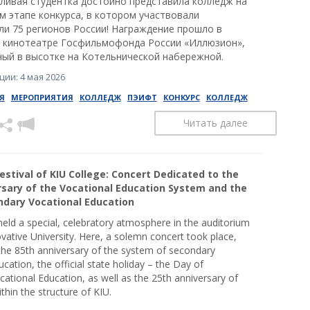
ливая студентка достойно представила колледж на
м этапе конкурса, в котором участвовали
ли 75 регионов России! Награждение прошло в
 кинотеатре Госфильмофонда России «Иллюзион»,
ый в высотке на Котельнической набережной.
ии: 4 мая 2026
Я
МЕРОПРИЯТИЯ
КОЛЛЕДЖ
ПЭИФТ
КОНКУРС
КОЛЛЕДЖ
Читать далее
estival of KIU College: Concert Dedicated to the
rsary of the Vocational Education System and the
ndary Vocational Education
eld a special, celebratory atmosphere in the auditorium
vative University. Here, a solemn concert took place,
the 85th anniversary of the system of secondary
cation, the official state holiday – the Day of
ational Education, as well as the 25th anniversary of
thin the structure of KIU.