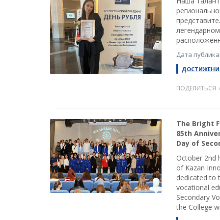
Наша талант
регионально
представите
легендарном
расположенн
Дата публикац
ДОСТИЖЕНИ
ПОДЕЛИТЬСЯ
The Bright F
85th Annive
Day of Seco
October 2nd h
of Kazan Inno
dedicated to 
vocational edu
Secondary Voc
the College wi