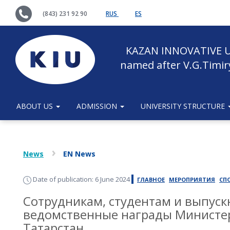
(843) 231 92 90
RUS
ES
KAZAN INNOVATIVE U
named after V.G.Timir
ABOUT US
ADMISSION
UNIVERSITY STRUCTURE
News
EN News
Date of publication: 6 June 2024
ГЛАВНОЕ
МЕРОПРИЯТИЯ
СП
Сотрудникам, студентам и выпус
ведомственные награды Министер
Татарстан