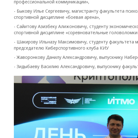
профессиональной коммуникации»,
- Быкову Илье Сергеевичу, магистранту факультета психо
спортивной дисциплине «боевая арена»,
- Сайитову Азизбеку Алижоновичу, студенту экономическ
спортивной дисциплине «соревновательные головоломки
- Шакирову Ильназу Максимовичу, студенту факультета 
председателю Киберспортивного клуба КИУ
- Жаворонкову Данилу Александровичу, выпускнику Набе
- Зидыбаеву Василию Александровичу, выпускнику факул