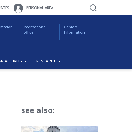
ATES
PERSONAL AREA
rmation
International
Contact
office
Information
R ACTIVITY
RESEARCH
see also: