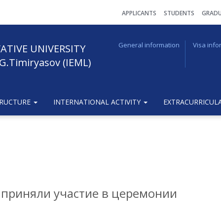
АPPLICANTS
STUDENTS
GRADU
General information
Visa info
ATIVE UNIVERSITY
G.Timiryasov (IEML)
TRUCTURE
INTERNATIONAL ACTIVITY
EXTRACURRICULA
 приняли участие в церемонии