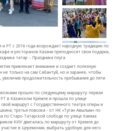
и и РТ с 2016 года возрождает народную традицию по
кафе и ресторанов Казани преподносят свои подарки,
здника татар – Праздника плуга.
ятия привлекает внимание и создает полезную
н не только на сам Сабантуй, но и заранее, чтобы
а, увеличив продолжительность пребывания до пяти
овозками прошло по следующему маршруту: первая
 РТ в Казанском Кремле и прошла по улице
 свой маршрут с Государственного театра оперы и
шкина; третья повозка - от НК «Туган Авылым» по
ла по Старо-Татарской слободе по улице Каюма
дников КИУ двигалась по маршруту от Кремля до
участие в Церемонии, выбрать удобную для него