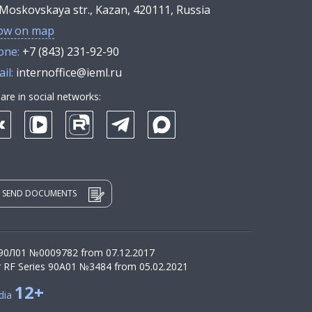
Moskovskaya str., Kazan, 420111, Russia
ow on map
one:
+7 (843) 231-92-90
il:
internoffice@ieml.ru
are in social networks:
SEND DOCUMENTS
 90Л01 №0009782 from 07.12.2017
r RF Series 90А01 №3484 from 05.02.2021
12+
dia