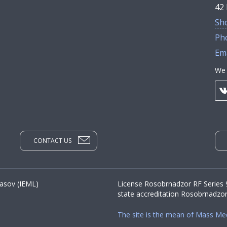
42 
Sh
Ph
Ema
We 
CONTACT US
yasov (IEML)
License Rosobrnadzor RF Series
state accreditation Rosobrnadzo
The site is the mean of Mass Me