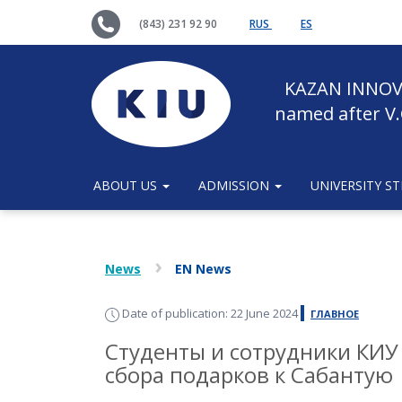
(843) 231 92 90
RUS
ES
KAZAN INNOV
named after V.
ABOUT US
ADMISSION
UNIVERSITY S
News
EN News
Date of publication: 22 June 2024
ГЛАВНОЕ
Студенты и сотрудники КИУ
сбора подарков к Сабантую