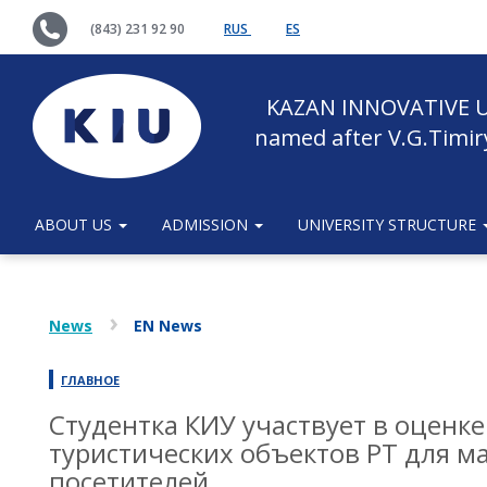
(843) 231 92 90
RUS
ES
KAZAN INNOVATIVE U
named after V.G.Timir
ABOUT US
ADMISSION
UNIVERSITY STRUCTURE
News
EN News
ГЛАВНОЕ
Студентка КИУ участвует в оценке
туристических объектов РТ для 
посетителей