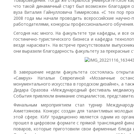
товароведения. Тогда же открылось университетское ка
что такой динамичный старт был возможен благодаря с
вуза Виталия Гайнулловича Тимирясова. «С тех пор прош
2008 года мы начали проводить всероссийские научно-п
работодателями, конкурсы профессионального обучения.
Сегодня нас много. На факультете три кафедры, и все 
гостинично-туристического бизнеса и кафедра техноло
везде нарасхват». На встрече присутствовали выпускники
они выразили благодарность факультету за прекрасные ст
В завершение недели факультета состоялась открыта
«Самрух» Натальи Севрюгиной «Мозаичные остан
монументального искусства в городском дизайне», а так
Дидара Оразова «Международный фестиваль медиаиску
События привлекли внимание специалистов, представител
Финальным мероприятием стал турнир Международ
Ахметзянова. Конкурс создан для талантливых молодых 
этой сфере. КИУ традиционно является одним из орган
прошел в цифровом формате с прямой трансляцией фина
поваров, которые приготовили свои фирменные блюда и