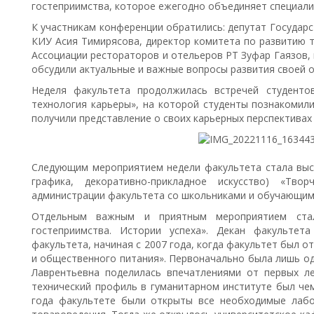
гостеприимства, которое ежегодно объединяет специалис
К участникам конференции обратились: депутат Государ
КИУ Асия Тимирясова, директор комитета по развитию т
Ассоциации рестораторов и отельеров РТ Зуфар Гаязов, 
обсудили актуальные и важные вопросы развития своей о
Неделя факультета продолжилась встречей студенто
технология карьеры», на которой студенты познакомил
получили представление о своих карьерных перспективах 
Следующим мероприятием недели факультета стала выст
графика, декоративно-прикладное искусство) «Тво
администрации факультета со школьниками и обучающим
Отдельным важным и приятным мероприятием стал
гостеприимства. Истории успеха». Декан факультет
факультета, начиная с 2007 года, когда факультет был 
и общественного питания». Первоначально была лишь од
Лаврентьевна поделилась впечатлениями от первых л
технический профиль в гуманитарном институте был чем
года факультете были открыты все необходимые лабо