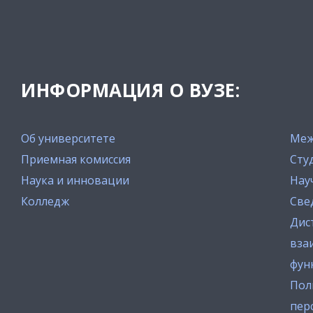
ИНФОРМАЦИЯ О ВУЗЕ:
Об университете
Меж
Приемная комиссия
Сту
Наука и инновации
Нау
Колледж
Све
Дис
вза
фун
Пол
пер