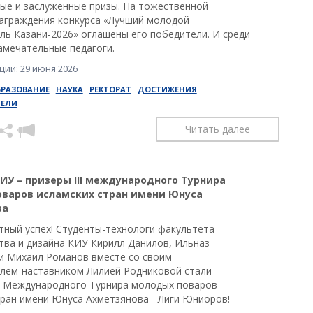
ые и заслуженные призы. На тожественной
аграждения конкурса «Лучший молодой
ль Казани-2026» оглашены его победители. И среди
амечательные педагоги.
ции: 29 июня 2026
БРАЗОВАНИЕ
НАУКА
РЕКТОРАТ
ДОСТИЖЕНИЯ
ТЕЛИ
Читать далее
ИУ – призеры III международного Турнира
варов исламских стран имени Юнуса
ва
тный успех! Студенты-технологи факультета
тва и дизайна КИУ Кирилл Данилов, Ильназ
и Михаил Романов вместе со своим
лем-наставником Лилией Родниковой стали
II Международного Турнира молодых поваров
тран имени Юнуса Ахметзянова - Лиги Юниоров!