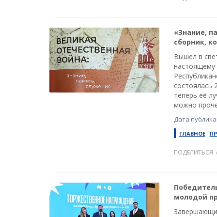
«Знание, п
сборник, к
Вышел в свет
настоящему 
Республикан
состоялась 
теперь её л
можно проче
Дата публикац
ГЛАВНОЕ
П
ПОДЕЛИТЬСЯ
Победитель
молодой пр
Завершающий