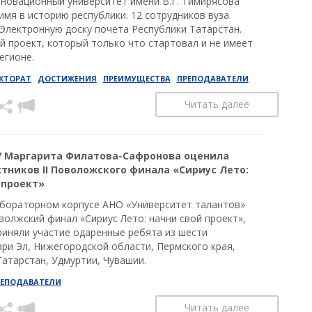
нновационный университет имени В.Г. Тимирясова
имя в историю республики. 12 сотрудников вуза
 Электронную доску почета Республики Татарстан.
й проект, который только что стартовал и не имеет
егионе.
КТОРАТ
ДОСТИЖЕНИЯ
ПРЕИМУЩЕСТВА
ПРЕПОДАВАТЕЛИ
Читать далее
 Маргарита Филатова-Сафронова оценила
стников II Поволожского финала «Сириус Лето:
 проект»
абораторном корпусе АНО «Университет талантов»
волжский финал «Сириус Лето: начни свой проект»,
риняли участие одаренные ребята из шести
ари Эл, Нижегородской области, Пермского края,
Татарстан, Удмуртии, Чувашии.
РЕПОДАВАТЕЛИ
Читать далее