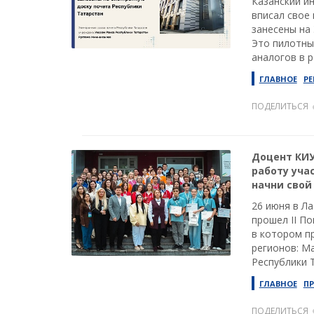
Казанский и
вписал свое 
занесены на
Это пилотны
аналогов в р
ГЛАВНОЕ
РЕ
ПОДЕЛИТЬСЯ
Доцент КИУ
работу уча
начни свой
26 июня в Л
прошел II По
в котором п
регионов: М
Республики 
ГЛАВНОЕ
П
ПОДЕЛИТЬСЯ