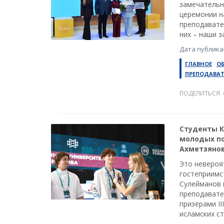
замечательн
церемонии н
преподавате
них – наши з
Дата публика
ГЛАВНОЕ
О
ПРЕПОДАВА
ПОДЕЛИТЬСЯ
Студенты К
молодых по
Ахметзяно
Это невероя
гостеприимс
Сулейманов 
преподавате
призёрами I
исламских с