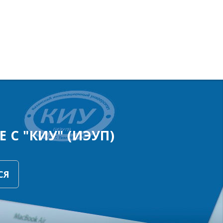
 С "КИУ" (ИЭУП)
СЯ